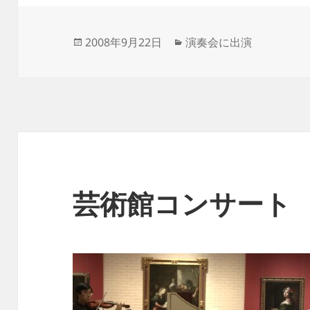
投
カ
2008年9月22日
演奏会に出演
稿
テ
日:
ゴ
リ
ー
芸術館コンサート