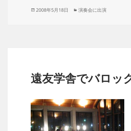
投
カ
2008年5月18日
演奏会に出演
稿
テ
日:
ゴ
リ
ー
遠友学舎でバロッ