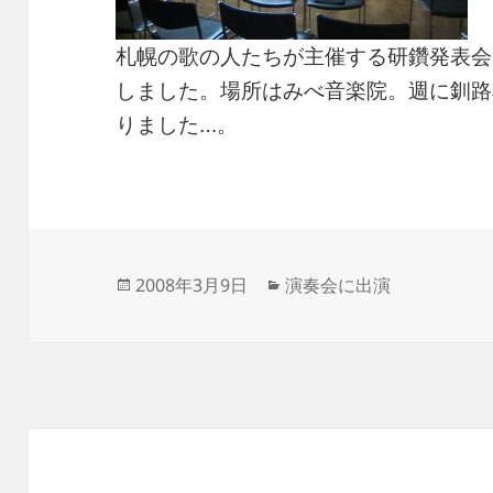
札幌の歌の人たちが主催する研鑽発表会
しました。場所はみべ音楽院。週に釧路
りました…。
投
カ
2008年3月9日
演奏会に出演
稿
テ
日:
ゴ
リ
ー