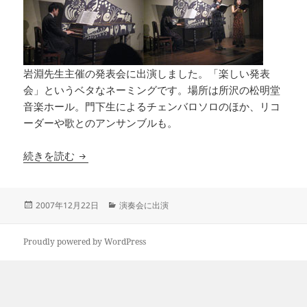
岩淵先生主催の発表会に出演しました。「楽しい発表
会」というベタなネーミングです。場所は所沢の松明堂
音楽ホール。門下生によるチェンバロソロのほか、リコ
ーダーや歌とのアンサンブルも。
松明堂発表会
続きを読む
投
カ
2007年12月22日
演奏会に出演
稿
テ
日:
ゴ
リ
Proudly powered by WordPress
ー